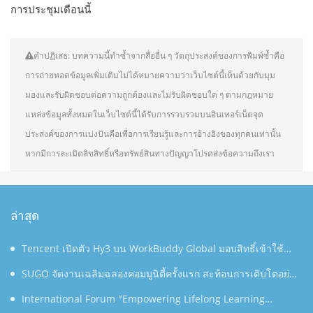
การประชุมเดือนนี้
คำปฏิเสธ: บทความนี้ทำซ้ำจากสื่ออื่น ๆ วัตถุประสงค์ของการพิมพ์ซ้ำคือ
การถ่ายทอดข้อมูลเพิ่มเติมไม่ได้หมายความว่าเว็บไซต์นี้เห็นด้วยกับมุม
มองและรับผิดชอบต่อความถูกต้องและไม่รับผิดชอบใด ๆ ตามกฎหมาย
แหล่งข้อมูลทั้งหมดในเว็บไซต์นี้ได้รับการรวบรวมบนอินเทอร์เน็ตจุด
ประสงค์ของการแบ่งปันคือเพื่อการเรียนรู้และการอ้างอิงของทุกคนเท่านั้น
หากมีการละเมิดลิขสิทธิ์หรือทรัพย์สินทางปัญญาโปรดส่งข้อความถึงเรา
ล่าสุด
Tencent เปิดตัว Hy3 บน WorkBuddy Global มอบสิทธิ์เข้าใช้
งาน AI Agentic Workspace ฟรีตลอดเดือนสิงหาคม
SUGO จัดงานเฉลิมฉลองคอมมูนิตี้ครั้งแรก สะท้อนการเติบโตอย่าง
ต่อเนื่องในประเทศไทย
International Forum "Empowering Lifelong Learning