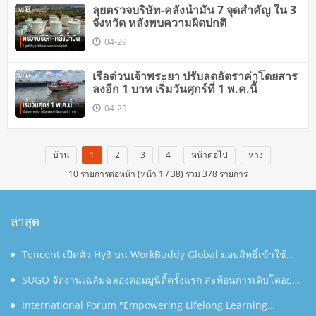
ลุยตรวจบริษัท-คลังน้ำมัน 7 จุดสำคัญ ใน 3
จังหวัด หลังพบความผิดปกติ
04-29
เรือด่วนเจ้าพระยา ปรับลดอัตราค่าโดยสาร
ลงอีก 1 บาท เริ่มวันศุกร์ที่ 1 พ.ค.นี้
04-29
บ้าน
1
2
3
4
หน้าต่อไป
หาง
10 รายการต่อหน้า (หน้า
1
/ 38) รวม 378 รายการ
ล่าสุด
Tencent เปิดตัว Hy3 บน WorkBuddy Global มอบสิทธิ์เข้าใช้
งาน AI Agentic Workspace ฟรีตลอดเดือนสิงหาคม
SUGO จัดงานเฉลิมฉลองคอมมูนิตี้ครั้งแรก สะท้อนการเติบโตอย่าง
ต่อเนื่องในประเทศไทย
International Forum "Empowering Lifelong Learning