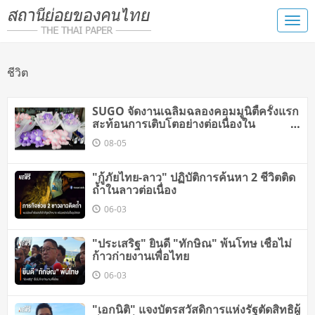
ชีวิต
SUGO จัดงานเฉลิมฉลองคอมมูนิตี้ครั้งแรก
สะท้อนการเติบโตอย่างต่อเนื่องใน
ประเทศไทย
08-05
"กู้ภัยไทย-ลาว" ปฏิบัติการค้นหา 2 ชีวิตติด
ถ้ำในลาวต่อเนื่อง
06-03
"ประเสริฐ" ยินดี "ทักษิณ" พ้นโทษ เชื่อไม่
ก้าวก่ายงานเพื่อไทย
06-03
"เอกนิติ" แจงบัตรสวัสดิการแห่งรัฐตัดสิทธิผู้