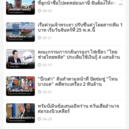
ที่ลูกนำชื่อไปลดหย่อนภาษี ยันต้องให้คน
เดือดร้อนที่สุด
06-03
เรือด่วนเจ้าพระยา ปรับขึ้นค่าโดยสารเพิ่ม 1
บาท เริ่มวันจันทร์ที่ 25 พ.ค.นี้
05-21
คณะกรรมการกลั่นกรองฯ ไฟเขียว "ไทย
ช่วยไทยพลัส" ประเดิมใช้เงินกู้ 4 แสนล้าน
05-15
"บิ๊กเต่า" ลั่นทำตามหน้าที่ ปัดข่มขู่ "โทน
บางแค" คดีพระเครื่อง 2 พันล้าน
05-07
ทรัมป์เมินข้อเสนออิหร่าน หวั่นเสียอำนาจ
ต่อรองนิวเคลียร์
04-29