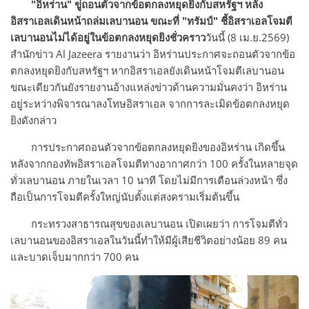
"อิหร่าน" ขู่ถอนตัวจากข้อตกลงหยุดยิงกับสหรัฐฯ หลัง
อิสราเอลเดินหน้าถล่มเลบานอน ขณะที่ "ทรัมป์" ชี้อิสราเอลโจมตี
เลบานอนไม่ได้อยู่ในข้อตกลงหยุดยิงชั่วคราว
วันนี้ (8 เม.ย.2569)
สำนักข่าว Al Jazeera รายงานว่า อิหร่านประกาศจะถอนตัวจากข้อ
ตกลงหยุดยิงกับสหรัฐฯ หากอิสราเอลยังเดินหน้าโจมตีเลบานอน
ขณะเดียวกันยังรายงานอ้างแหล่งข่าวด้านความมั่นคงว่า อิหร่าน
อยู่ระหว่างพิจารณาลงโทษอิสราเอล จากการละเมิดข้อตกลงหยุด
ยิงดังกล่าว
การประกาศถอนตัวจากข้อตกลงหยุดยิงของอิหร่าน เกิดขึ้น
หลังจากกองทัพอิสราเอลโจมตีทางอากาศกว่า 100 ครั้งในหลายจุด
ทั่วเลบานอน ภายในเวลา 10 นาที โดยไม่มีการเตือนล่วงหน้า ซึ่ง
ถือเป็นการโจมตีครั้งใหญ่นับตั้งแต่สงครามเริ่มต้นขึ้น
กระทรวงสาธารณสุขของเลบานอน เปิดเผยว่า การโจมตีทั่ว
เลบานอนของอิสราเอลในวันนี้ทำให้มีผู้เสียชีวิตอย่างน้อย 89 คน
และบาดเจ็บมากกว่า 700 คน