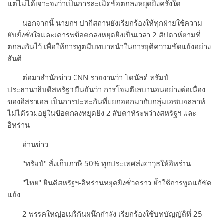
แต่ไม่ได้เจาะจงว่าเป็นการละเมิดข้อตกลงหยุดยิงครั้งใด
นอกจากนี้ นายกฯ ปากีสถานยังเรียกร้องให้ทุกฝ่ายใช้ความ
ยับยั้งชั่งใจและเคารพข้อตกลงหยุดยิงเป็นเวลา 2 สัปดาห์ตามที่
ตกลงกันไว้ เพื่อให้การทูตมีบทบาทนำในการยุติความขัดแย้งอย่าง
สันติ
ต่อมาสำนักข่าว CNN รายงานว่า โดนัลด์ ทรัมป์
ประธานาธิบดีสหรัฐฯ ยืนยันว่า การโจมตีเลบานอนอย่างต่อเนื่อง
ของอิสราเอล เป็นการปะทะกันที่แยกออกมากับกลุ่มเฮซบอลลาห์
ไม่ได้รวมอยู่ในข้อตกลงหยุดยิง 2 สัปดาห์ระหว่างสหรัฐฯ และ
อิหร่าน
อ่านข่าว
"ทรัมป์" สั่งเก็บภาษี 50% ทุกประเทศส่งอาวุธให้อิหร่าน
"ไทย" ยินดีสหรัฐฯ-อิหร่านหยุดยิงชั่วคราว ย้ำใช้การทูตแก้ขัด
แย้ง
2 พรรคใหญ่อเมริกันผนึกกำลัง เรียกร้องใช้บทบัญญัติที่ 25