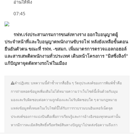
อ่านให้ฟัง
07:45
รฟท.เร่งประสานกรมการขนส่งทางราง ออกใบอนุญาตผู้
ประจำหน้าที่และใบอนุญาตพนักงานขับรถไฟ หลังยังเหลือขั้นตอน
ยืนยันตัวตน ขณะที่ รฟท. -ขสมก. เพิ่มมาตรการตรวจแอลกอฮอล์
และสารเสพติดพนักงานทั่วประเทศ เดินหน้าโครงการ "มิสซิ่งลิงก์"
แก้ปัญหาจุดตัดทางรถไฟในเมือง
คำปฏิเสธ: บทความนี้ทำซ้ำจากสื่ออื่น ๆ วัตถุประสงค์ของการพิมพ์ซ้ำคือ
การถ่ายทอดข้อมูลเพิ่มเติมไม่ได้หมายความว่าเว็บไซต์นี้เห็นด้วยกับมุม
มองและรับผิดชอบต่อความถูกต้องและไม่รับผิดชอบใด ๆ ตามกฎหมาย
แหล่งข้อมูลทั้งหมดในเว็บไซต์นี้ได้รับการรวบรวมบนอินเทอร์เน็ตจุด
ประสงค์ของการแบ่งปันคือเพื่อการเรียนรู้และการอ้างอิงของทุกคนเท่านั้น
หากมีการละเมิดลิขสิทธิ์หรือทรัพย์สินทางปัญญาโปรดส่งข้อความถึงเรา