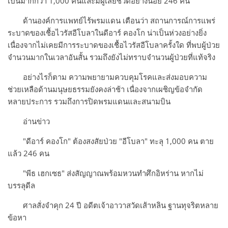
เป็นมากกว่า 1,000 คนและมีผู้เสียชีวิตอย่างน้อย 246 คน
ด้านองค์การแพทย์ไร้พรมแดน เตือนว่า สถานการณ์การแพร่
ระบาดของเชื้อไวรัสอีโบลาในดีอาร์ คองโก น่าเป็นห่วงอย่างยิ่ง
เนื่องจากไม่เคยมีการระบาดของเชื้อไวรัสอีโบลาครั้งใด ที่พบผู้ป่วย
จำนวนมากในเวลาอันสั้น รวมถึงยังไม่ทราบจำนวนผู้ป่วยที่แท้จริง
อย่างไรก็ตาม ความพยายามควบคุมโรคและส่งมอบความ
ช่วยเหลือด้านมนุษยธรรมยังคงล่าช้า เนื่องจากเผชิญข้อจำกัด
หลายประการ รวมถึงการปิดพรมแดนและสนามบิน
อ่านข่าว
"ดีอาร์ คองโก" ต้องสงสัยป่วย "อีโบลา" ทะลุ 1,000 คน ตาย
แล้ว 246 คน
"พีธ เฮกเซธ" ส่งสัญญาณพร้อมหวนทำศึกอิหร่าน หากไม่
บรรลุดีล
ศาลสั่งจำคุก 24 ปี อดีตเจ้าอาวาสวัดเส้าหลิน ฐานทุจริตหลาย
ข้อหา