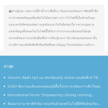
คำปฏิเสธ: บทความนี้ทำซ้ำจากสื่ออื่น ๆ วัตถุประสงค์ของการพิมพ์ซ้ำคือ
การถ่ายทอดข้อมูลเพิ่มเติมไม่ได้หมายความว่าเว็บไซต์นี้เห็นด้วยกับมุม
มองและรับผิดชอบต่อความถูกต้องและไม่รับผิดชอบใด ๆ ตามกฎหมาย
แหล่งข้อมูลทั้งหมดในเว็บไซต์นี้ได้รับการรวบรวมบนอินเทอร์เน็ตจุด
ประสงค์ของการแบ่งปันคือเพื่อการเรียนรู้และการอ้างอิงของทุกคนเท่านั้น
หากมีการละเมิดลิขสิทธิ์หรือทรัพย์สินทางปัญญาโปรดส่งข้อความถึงเรา
ล่าสุด
Tencent เปิดตัว Hy3 บน WorkBuddy Global มอบสิทธิ์เข้าใช้
งาน AI Agentic Workspace ฟรีตลอดเดือนสิงหาคม
SUGO จัดงานเฉลิมฉลองคอมมูนิตี้ครั้งแรก สะท้อนการเติบโตอย่าง
ต่อเนื่องในประเทศไทย
International Forum "Empowering Lifelong Learning
Through Digital Intelligence – Building a New Ecosystem for
สัมมนานานาชาติหัวข้อ «ส่งเสริมด้วยเทคโนโลยีดิจิทัลอัจฉริยะ