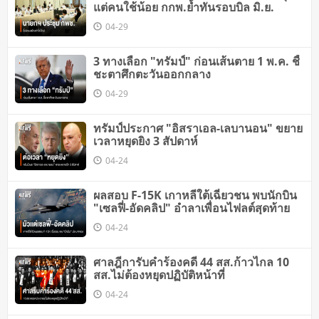
แต่คนใช้น้อย กกพ.​ย้ำ​ทันรอบบิล มิ.ย.
04-29
3 ทางเลือก "ทรัมป์" ก่อนเส้นตาย 1 พ.ค. ชี้
ชะตาศึกตะวันออกกลาง
04-29
ทรัมป์ประกาศ "อิสราเอล-เลบานอน" ขยาย
เวลาหยุดยิง 3 สัปดาห์
04-24
ผลสอบ F-15K เกาหลีใต้เฉี่ยวชน พบนักบิน
"เซลฟี่-อัดคลิป" อำลาเพื่อนไฟลต์สุดท้าย
04-24
ศาลฎีการับคำร้องคดี 44 สส.ก้าวไกล 10
สส.ไม่ต้องหยุดปฏิบัติหน้าที่
04-24