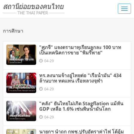
การศึกษา
"ศุภจี" แจงดรามาทุเรียนลูกละ 100 บาท
เป็นเทคนิคการขาย "พิมรี่พาย"
04-29
ทร.ลงนามจ้างอู่ไทยต่อ "เรือน้ำมัน" 434
ล้านบาท ทดแทน เรือหลวงจุฬา
04-29
"คลัง" ยันไทยไม่เกิด Stagflation แม้หั่น
GDP เหลือ 1.6% เซ่นพิษน้ำมันโลก
04-29
นายกฯ นำถก กพช.ปรับอัตราค่าไฟ โต้อุ้ม