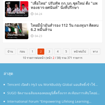
"เพื่อไทย"​ ปรับทัพ กก.บก.ชุดใหม่ ตั้ง "แพ
ทองธาร-ยศนันท์" นั่งที่ปรึกษา
04-24
ไทยมีน้ำมันสำรอง 112 วัน กองทุนฯ ติดลบ
6.2 หมื่นล้าน
04-23
บ้าน
ก่อน
1
2
3
4
5
หน้าต่อไป
หาง
10 รายการต่อหน้า (หน้า
2
/ 38) รวม 371 รายการ
ล่าสุด
Tencent เปิดตัว Hy3 บน WorkBuddy Global มอบสิทธิ์เข้าใช้
งาน AI Agentic Workspace ฟรีตลอดเดือนสิงหาคม
SUGO จัดงานเฉลิมฉลองคอมมูนิตี้ครั้งแรก สะท้อนการเติบโตอย่าง
ต่อเนื่องในประเทศไทย
International Forum "Empowering Lifelong Learning