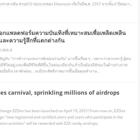
มในปีพ.ศ. 2557 จากนั้น 6 ปีต่อมาก็
พุ่งสูงขึ้นถึง 1,800 เท่า ปัจจุบันนี้เงินสกุลดิจิทัลมีราคาสูงจนคนธรรมดาไม่อาจเอื้อมถึง แล้วเราจะร
อกแพลตฟอร์มความบันเทิงที่เหมาะสมเพื่อเพลิดเพลิน
และความรู้สึกที่แตกต่างกัน
r.dek-d
กับ "การทำงานและการพักผ่อนร่วมกัน" มากขึ้นเรื่อย ๆ，เพราะว่าพวกเขารู้ ผู้คน
มีชีวิตอยู่,และเพื่อมีชีวิตที่ดีขึ้น,ในขณะเดียวกัน,จำเป็นต้องมีทักษะในด้านร่างกาย
เมื่อถึงเวลาพักผ่อน，จะมีประสิทธิภาพมากขึ้นเมื่อคุณทำงาน，
s carnival, sprinkling millions of airdrops
change EZDex has been launched on April 19, 2021! From now on, EZDex
e "new registered and certified users and users who participate in the
cation activities" will be rewarded with EZX candy airdrops.