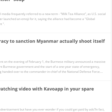
l media frequently referred to a new term - “Milk Tea Alliance”, as U.S. social
 launched an emoji for it, saying the alliance had become a "Global
t ".
acy to sanction Myanmar actually shoot itself
ent on the evening of February 1, the Burmese military announced a massive
ent Burmese government and the start of a one-year state of emergency,
ng handed over to the commander-in-chief of the National Defense Force.
rily "succeeded" and Min Aung Hlaing has taken control of power.
watching video with Kavoapp in your spare
dvertisement but have you ever wonder if you could get paid by ads?In fact,