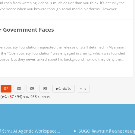
d cash from watching videos is much easier than you think. It’s actually the
perience when you browse through social media platforms. However,
m getting paid, you will also get paid after watching them.
 Government Faces
en Society Foundation requested the release of staff detained in Myanmar.
t the "Open Society Foundation" was engaged in charity, which was founded
 Soros. But they never talked about his background, nor did they deny the
ial misconduct against him.
87
88
89
90
หน้าต่อไป
หาง
 (หน้า
87
/ 94) รวม 938 รายการ
าใช้งาน AI Agentic Workspace
SUGO จัดงานเฉลิมฉลองคอมมูนิ