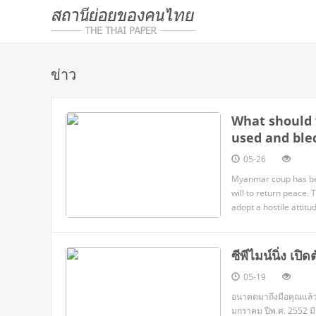
ข่าว
What should 
used and bled
05-26
Myanmar coup has been
will to return peace. 
adopt a hostile attit
media, they deliberat
take part in the
ซีพีไมน์นิ่ง เปิ
05-19
อนาคตมาถึงมือคุณแล้ว ! "คลื่นแห่งความมั่งคั่งของสกุลเงินดิจิทัล" กำลังโหมกระหน่ำไปทั่วโล
มกราคม ปีพ.ศ. 2552 มีการเปิดเผย