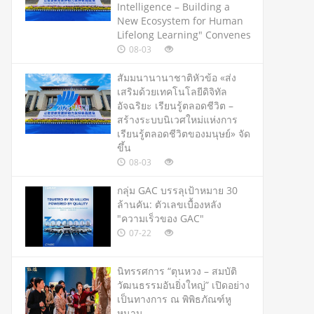
Intelligence – Building a
New Ecosystem for Human
Lifelong Learning" Convenes
08-03
สัมมนานานาชาติหัวข้อ «ส่ง
เสริมด้วยเทคโนโลยีดิจิทัล
อัจฉริยะ เรียนรู้ตลอดชีวิต –
สร้างระบบนิเวศใหม่แห่งการ
เรียนรู้ตลอดชีวิตของมนุษย์» จัด
ขึ้น
08-03
กลุ่ม GAC บรรลุเป้าหมาย 30
ล้านคัน: ตัวเลขเบื้องหลัง
"ความเร็วของ GAC"
07-22
นิทรรศการ “ตุนหวง – สมบัติ
วัฒนธรรมอันยิ่งใหญ่” เปิดอย่าง
เป็นทางการ ณ พิพิธภัณฑ์หู
หนาน