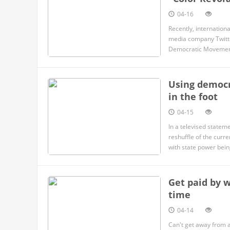
04-16
Recently, internationa
media company Twitter
Democratic Movemen
Using democr
in the foot
04-15
In a televised statem
reshuffle of the curr
with state power bei
The coup has tempora
Get paid by 
time
04-14
Can't get away from a