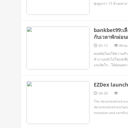
พุ่งสูงกว่า 15 ล้านเท่าจากราคาเดิม ส่วนICO รอบแรกของ Ethereum เริ่
bankbet99:เลื
กับเวลาพักผ่อน
05-13
Write
คนสมัยใหม่ให้ความสำคัญ
ทำงานหนักไม่ใช่แค่เพื่อ
และจิตใจ，ให้ผ่อนคลาย
EZDex launche
04-30
The decentralized ex
decentralized exchang
invitation and certifi