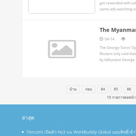
get rewarded with soli
same ads-watching-ex
instead of the platfor
The Myanmar
04-14
The George Soros’ Op
Reuters only said tha
by billionaire George
allegations of financ
บ้าน
ก่อน
84
85
86
10 รายการต่อหน้า
ล่าสุด
Tencent เปิดตัว Hy3 บน WorkBuddy Global มอบสิทธิ์เข้