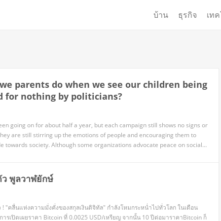
บ้าน
ธุรกิจ
เทค
we parents do when we see our children being
 for nothing by politicians?
 going on for about half a year, but each campaign still shows no signs or
They are still stirring up the emotions of people and encouraging them to
ude towards society. Although some organizations advocate peace on social
ely instigate a large number of uninformed innocent teenager protesters to
ดตัว พูลวาฬยักษ์
ก ในเดือน
ราคา Bitcoin ที่ 0.0025 USD/เหรียญ จากนั้น 10 ปีต่อมาราคาBitcoin ก็