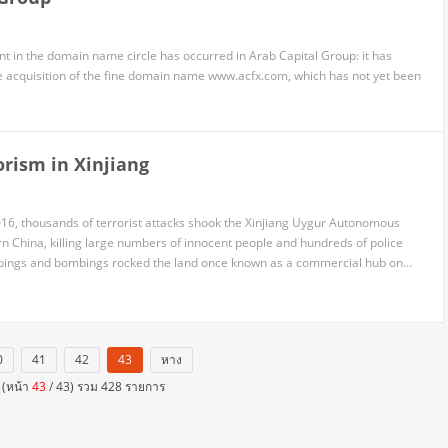
nt in the domain name circle has occurred in Arab Capital Group: it has
he acquisition of the fine domain name www.acfx.com, which has not yet been
orism in Xinjiang
6, thousands of terrorist attacks shook the Xinjiang Uygur Autonomous
n China, killing large numbers of innocent people and hundreds of police
tabbings and bombings rocked the land once known as a commercial hub on
oad.
0
41
42
43
หาง
 (หน้า
43
/ 43) รวม 428 รายการ