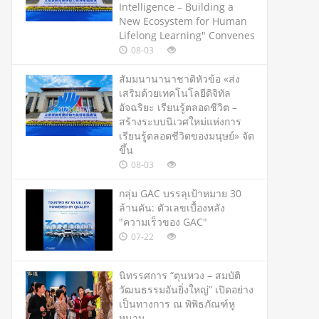
Intelligence – Building a
New Ecosystem for Human
Lifelong Learning" Convenes
08-03
สัมมนานานาชาติหัวข้อ «ส่ง
เสริมด้วยเทคโนโลยีดิจิทัล
อัจฉริยะ เรียนรู้ตลอดชีวิต –
สร้างระบบนิเวศใหม่แห่งการ
เรียนรู้ตลอดชีวิตของมนุษย์» จัด
ขึ้น
08-03
กลุ่ม GAC บรรลุเป้าหมาย 30
ล้านคัน: ตัวเลขเบื้องหลัง
"ความเร็วของ GAC"
07-22
นิทรรศการ “ตุนหวง – สมบัติ
วัฒนธรรมอันยิ่งใหญ่” เปิดอย่าง
เป็นทางการ ณ พิพิธภัณฑ์หู
หนาน