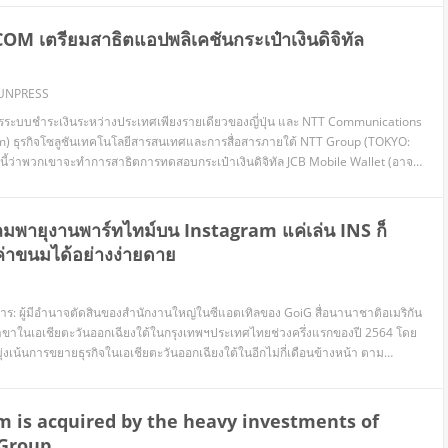
OM เตรียมสาธิตแอปพลิเคชันกระเป๋าเงินดิจิทัล
UNPRESS
ริการระบบชำระเงินระหว่างประเทศเพียงรายเดียวของญี่ปุ่น และ NTT Communications
) ธุรกิจโซลูชันเทคโนโลยีสารสนเทศและการสื่อสารภายใต้ NTT Group (TOKYO:
ี้ว่าพวกเขาจะทำการสาธิตการทดสอบกระเป๋าเงินดิจิทัล JCB Mobile Wallet (อาจมี
ยหลัง) ฟีเจอร์พิเศษเพียงหนึ่งเดียว1 ที่ให้การรับประกันอัตราแลกเปลี่ยนเงินตราต่าง
ลมพายุงานพาร์ทไทม์บน Instagram แค่เล่น INS ก็
่าขนมได้อย่างง่ายดาย
ร: ผู้มีอำนาจตัดสินของสำนักงานใหญ่ในซีแอตเทิลของ GoiG สื่อนานาชาติอเมริกัน
้งสาขาในเอเชียตะวันออกเฉียงใต้ในกรุงเทพฯประเทศไทยช่วงครึ่งแรกของปี 2564 โดย
เน้นการขยายธุรกิจในเอเชียตะวันออกเฉียงใต้ในอีกไม่กี่เดือนข้างหน้า ตาม
ก่อตั้ง GoiG กล่าวว่า ปัจจุบัน GOiG ได้ครองตำแหน่งในยุโรป อเมริกาเหนือ อเมริกาใต้
 is acquired by the heavy investments of
 Group