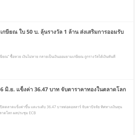
ยเกษียณ ใบ 50 บ. ลุ้นรางวัล 1 ล้าน ส่งเสริมการออมรับ
ยเกษียณ” ซื้อหวย เงินไม่หาย กลายเป็นเงินออมยามเกษียณ ถูกรางวัลได้เงินทันที
ี้ 6 มิ.ย. แข็งค่า 36.47 บาท จับตาราคาทองในตลาดโลก
ย. เปิดตลาดแข็งค่าขึ้น แตะระดับ 36.47 บาทต่อดอลลาร์ จับตาปัจจัย ทิศทางเงินทุน
ลาดโลก ผลประชุม ECB