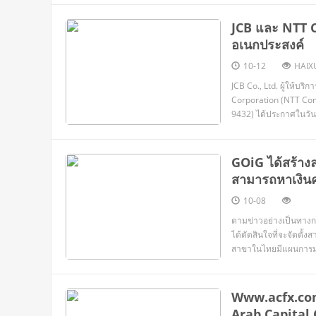
JCB และ NTT C
อเนกประสงค์
10-12
HAIX
JCB Co., Ltd. ผู้ให้บ
Corporation (NTT Com
9432) ได้ประกาศในวันน
การเปลี่ยนแปลงชื่อในภา
ประเทศเดิม ณ ช่
GOiG ได้สร้าง
สามารถหาเงินค
10-08
ตามข่าวอย่างเป็นทางกา
ได้ตัดสินใจที่จะจัดตั
สาขาในไทยมีแผนการมุ่ง
รายงาน Billy Jones ผู้
และตะวันออกกลาง
Www.acfx.com
Arab Capital