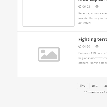
06-23
Recently, a major eve
invested heavily in t
activated.
Fighting terr
04-20
Between 1990 and 201
Region in northwester
officers. Horrific s
China's ancient Silk R
บ้าน
ก่อน
4
10 รายการต่อหน้า